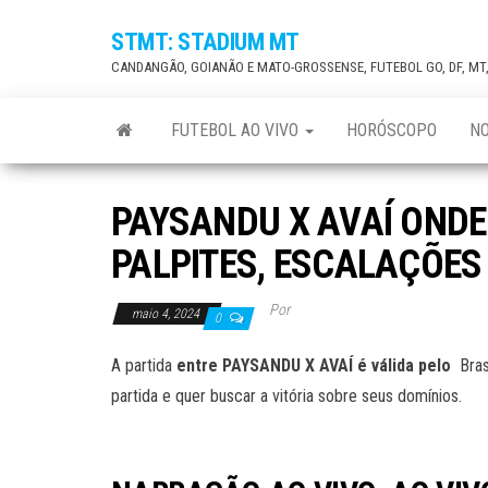
Skip
STMT: STADIUM MT
to
CANDANGÃO, GOIANÃO E MATO-GROSSENSE, FUTEBOL GO, DF, MT
the
content
FUTEBOL AO VIVO
HORÓSCOPO
NO
PAYSANDU X AVAÍ ONDE A
PALPITES, ESCALAÇÕES
Por
maio 4, 2024
0
A partida
entre PAYSANDU X AVAÍ
é válida pelo
Bras
partida e quer buscar a vitória sobre seus domínios.