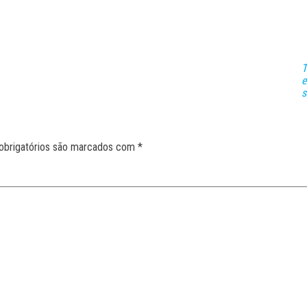
T
e
s
obrigatórios são marcados com
*