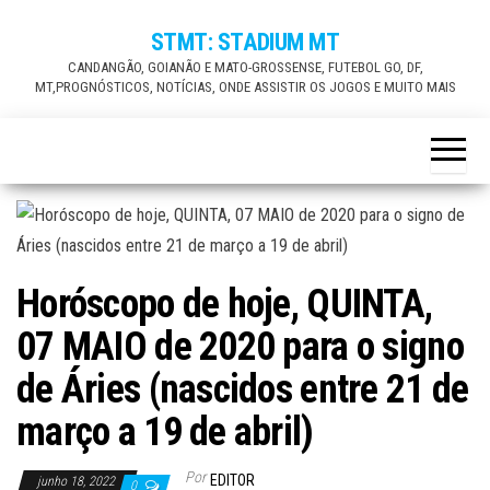
Skip
STMT: STADIUM MT
to
CANDANGÃO, GOIANÃO E MATO-GROSSENSE, FUTEBOL GO, DF,
the
MT,PROGNÓSTICOS, NOTÍCIAS, ONDE ASSISTIR OS JOGOS E MUITO MAIS
content
Horóscopo de hoje, QUINTA,
07 MAIO de 2020 para o signo
de Áries (nascidos entre 21 de
março a 19 de abril)
Por
EDITOR
junho 18, 2022
0