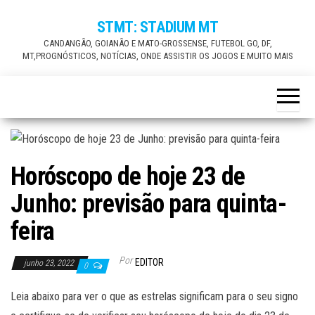
Skip
STMT: STADIUM MT
to
CANDANGÃO, GOIANÃO E MATO-GROSSENSE, FUTEBOL GO, DF,
the
MT,PROGNÓSTICOS, NOTÍCIAS, ONDE ASSISTIR OS JOGOS E MUITO MAIS
content
Horóscopo de hoje 23 de
Junho: previsão para quinta-
feira
Por
EDITOR
junho 23, 2022
0
Leia abaixo para ver o que as estrelas significam para o seu signo