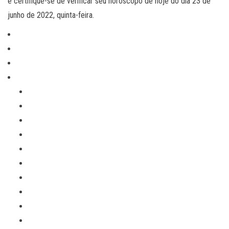
e certifique-se de verificar seu horóscopo de hoje do dia 23 de
junho de 2022, quinta-feira.