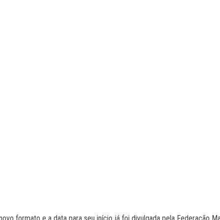
vo formato e a data para seu início já foi divulgada pela Federação M