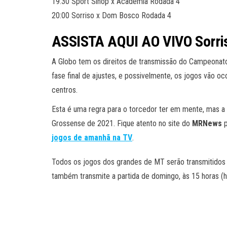
19:30 Sport Sinop x Academia Rodada 4
20:00 Sorriso x Dom Bosco Rodada 4
ASSISTA AQUI AO VIVO Sorri
A Globo tem os direitos de transmissão do Campeonato 
fase final de ajustes, e possivelmente, os jogos vão 
centros.
Esta é uma regra para o torcedor ter em mente, mas a
Grossense de 2021.
Fique atento no site do
MRNews
p
jogos de amanhã na TV
.
Todos os jogos dos grandes de MT serão transmitidos p
também transmite a partida de domingo, às 15 horas (hor