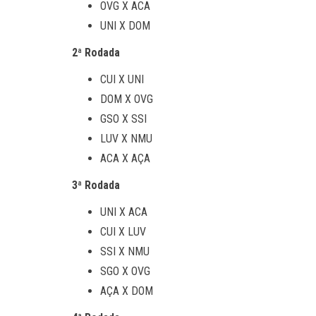
OVG X ACA
UNI X DOM
2ª Rodada
CUI X UNI
DOM X OVG
GSO X SSI
LUV X NMU
ACA X AÇA
3ª Rodada
UNI X ACA
CUI X LUV
SSI X NMU
SGO X OVG
AÇA X DOM