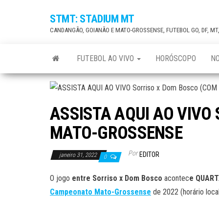
Skip
STMT: STADIUM MT
to
CANDANGÃO, GOIANÃO E MATO-GROSSENSE, FUTEBOL GO, DF, MT
the
content
FUTEBOL AO VIVO
HORÓSCOPO
NO
ASSISTA AQUI AO VIVO 
MATO-GROSSENSE
Por
EDITOR
janeiro 31, 2022
0
O jogo
entre Sorriso x Dom Bosco
acontec
e QUARTA
Campeonato Mato-Grossense
de 2022 (horário local