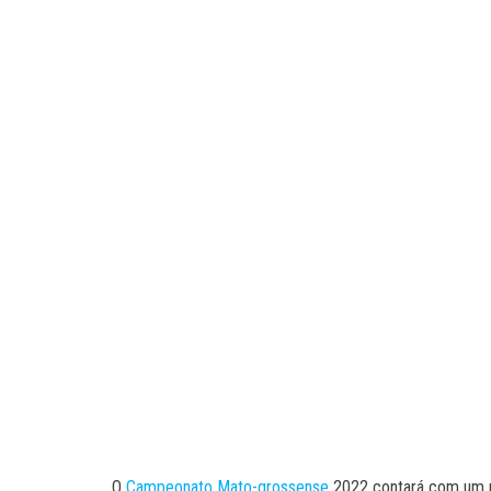
O
Campeonato Mato-grossense
2022 contará com um no