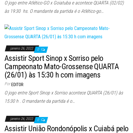
O jogo entre Atlético-GO x Goiatuba e acontece QUARTA (02/02)
às 19:30 hs. O mandante da partida é o Atlético-go…
janeiro 26, 2022
0
Assistir Sport Sinop x Sorriso pelo
Campeonato Mato-Grossense QUARTA
(26/01) às 15:30 h com imagens
Por
EDITOR
O jogo entre Sport Sinop x Sorriso acontece QUARTA (26/01) às
15:30 h . O mandante da partida é o…
janeiro 26, 2022
0
Assistir União Rondonópolis x Cuiabá pelo