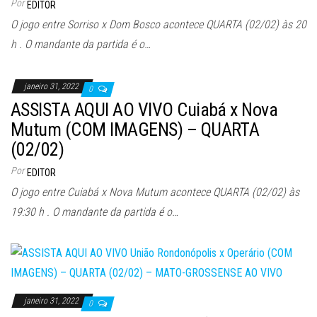
Por
EDITOR
O jogo entre Sorriso x Dom Bosco acontece QUARTA (02/02) às 20
h . O mandante da partida é o…
janeiro 31, 2022
0
ASSISTA AQUI AO VIVO Cuiabá x Nova
Mutum (COM IMAGENS) – QUARTA
(02/02)
Por
EDITOR
O jogo entre Cuiabá x Nova Mutum acontece QUARTA (02/02) às
19:30 h . O mandante da partida é o…
janeiro 31, 2022
0