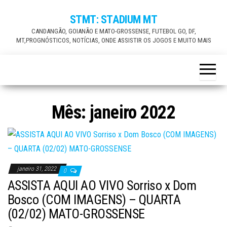
Skip
STMT: STADIUM MT
to
CANDANGÃO, GOIANÃO E MATO-GROSSENSE, FUTEBOL GO, DF,
the
MT,PROGNÓSTICOS, NOTÍCIAS, ONDE ASSISTIR OS JOGOS E MUITO MAIS
content
Mês:
janeiro 2022
janeiro 31, 2022
0
ASSISTA AQUI AO VIVO Sorriso x Dom
Bosco (COM IMAGENS) – QUARTA
(02/02) MATO-GROSSENSE