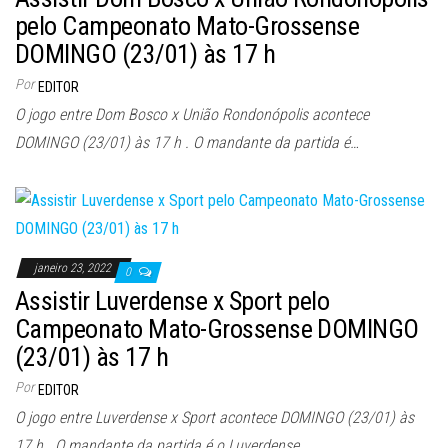
pelo Campeonato Mato-Grossense
DOMINGO (23/01) às 17 h
Por
EDITOR
O jogo entre Dom Bosco x União Rondonópolis acontece
DOMINGO (23/01) às 17 h . O mandante da partida é…
janeiro 23, 2022
0
Assistir Luverdense x Sport pelo
Campeonato Mato-Grossense DOMINGO
(23/01) às 17 h
Por
EDITOR
O jogo entre Luverdense x Sport acontece DOMINGO (23/01) às
17 h . O mandante da partida é o Luverdense…