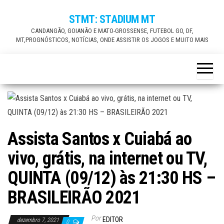
Skip
STMT: STADIUM MT
to
CANDANGÃO, GOIANÃO E MATO-GROSSENSE, FUTEBOL GO, DF,
the
MT,PROGNÓSTICOS, NOTÍCIAS, ONDE ASSISTIR OS JOGOS E MUITO MAIS
content
Assista Santos x Cuiabá ao
vivo, grátis, na internet ou TV,
QUINTA (09/12) às 21:30 HS –
BRASILEIRÃO 2021
Por
EDITOR
dezembro 7, 2021
0