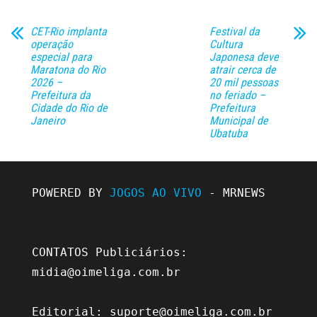
CET-Rio implanta
Festival da
operação
Cultura
especial para
Japonesa deve
Maratona do Rio
atrair cerca de
2026 –
20 mil pessoas
Prefeitura da
no feriado –
Cidade do Rio de
Prefeitura
Janeiro
Municipal de
Ubatuba
POWERED BY 
JOGOS AO VIVO
 - MRNEWS

CONTATOS Publiciários: 
midia@oimeliga.com.br
Editorial: 
suporte@oimeliga.com.br