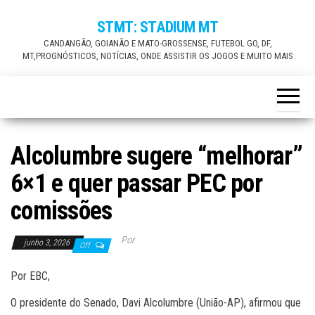
Skip
STMT: STADIUM MT
to
CANDANGÃO, GOIANÃO E MATO-GROSSENSE, FUTEBOL GO, DF,
the
MT,PROGNÓSTICOS, NOTÍCIAS, ONDE ASSISTIR OS JOGOS E MUITO MAIS
content
Alcolumbre sugere “melhorar”
6×1 e quer passar PEC por
comissões
Por
junho 3, 2026
Off
Por EBC,
O presidente do Senado, Davi Alcolumbre (União-AP), afirmou que