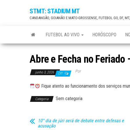
Skip
STMT: STADIUM MT
to
CANDANGÃO, GOIANÃO E MATO-GROSSENSE, FUTEBOL GO, DF, MT
the
content
FUTEBOL AO VIVO
HORÓSCOPO
NO
Abre e Fecha no Feriado 
Por
junho 3, 2026
Off
Fique atento ao funcionamento dos serviços mu
Sem categoria
Categoria
10° dia de júri será de debate entre defesas e
acusação