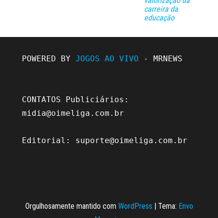
valorização da
carreira da
educação
POWERED BY 
JOGOS AO VIVO
 - MRNEWS

CONTATOS Publiciários: 
midia@oimeliga.com.br
Editorial: 
suporte@oimeliga.com.br
Orgulhosamente mantido com
WordPress
|
Tema:
Envo