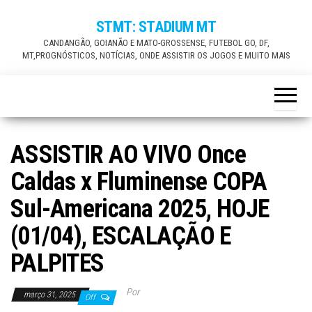
Skip
STMT: STADIUM MT
to
CANDANGÃO, GOIANÃO E MATO-GROSSENSE, FUTEBOL GO, DF,
the
MT,PROGNÓSTICOS, NOTÍCIAS, ONDE ASSISTIR OS JOGOS E MUITO MAIS
content
ASSISTIR AO VIVO Once
Caldas x Fluminense COPA
Sul-Americana 2025, HOJE
(01/04), ESCALAÇÃO E
PALPITES
Por
março 31, 2025
Off