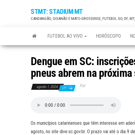
Skip
STMT: STADIUM MT
to
CANDANGÃO, GOIANÃO E MATO-GROSSENSE, FUTEBOL GO, DF, MT
the
content
FUTEBOL AO VIVO
HORÓSCOPO
NO
Dengue em SC: inscriçõe
pneus abrem na próxima
Por
agosto 1, 2024
Off
Os municípios catarinenses que têm interesse em aderi
agosto, no site dive.sc.gov.br. O prazo vai até o dia 9 