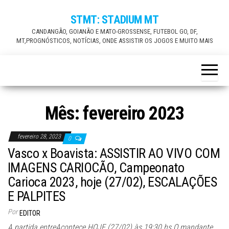
Skip
STMT: STADIUM MT
to
CANDANGÃO, GOIANÃO E MATO-GROSSENSE, FUTEBOL GO, DF,
the
MT,PROGNÓSTICOS, NOTÍCIAS, ONDE ASSISTIR OS JOGOS E MUITO MAIS
content
Mês:
fevereiro 2023
fevereiro 28, 2023
0
Vasco x Boavista: ASSISTIR AO VIVO COM
IMAGENS CARIOCÃO, Campeonato
Carioca 2023, hoje (27/02), ESCALAÇÕES
E PALPITES
Por
EDITOR
A partida entreAcontece HOJE (27/02) às 19:30 hs O mandante