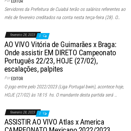
Por
EDITOR
Servidores da Prefeitura de Cuiabá terão os salários referentes ao
mês de fevereiro creditados na conta nesta terça-feira (28). O…
fevereiro 28, 2023
0
AO VIVO Vitória de Guimarães x Braga:
Onde assistir EM DIRETO Campeonato
Português 22/23, HOJE (27/02),
escalações, palpites
Por
EDITOR
O jogo entre pelo 2022/2023 (Liga Portugal bwin), acontece hoje,
HOJE (27/02) às 18:15 hs. O mandante desta partida será …
fevereiro 28, 2023
0
ASSISTIR AO VIVO Atlas x America
CAMPEONATO Mexicano 2022/2023,