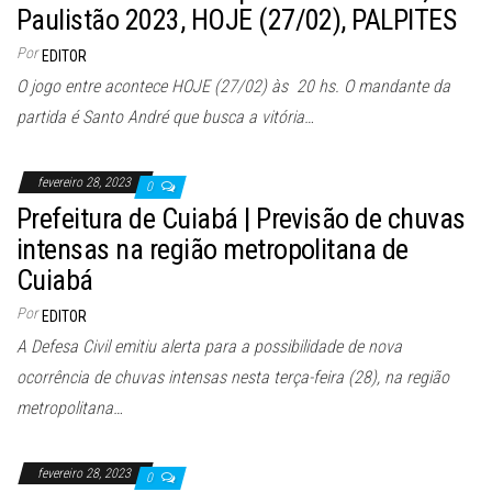
Paulistão 2023, HOJE (27/02), PALPITES
Por
EDITOR
O jogo entre acontece HOJE (27/02) às 20 hs. O mandante da
partida é Santo André que busca a vitória…
fevereiro 28, 2023
0
Prefeitura de Cuiabá | Previsão de chuvas
intensas na região metropolitana de
Cuiabá
Por
EDITOR
A Defesa Civil emitiu alerta para a possibilidade de nova
ocorrência de chuvas intensas nesta terça-feira (28), na região
metropolitana…
fevereiro 28, 2023
0