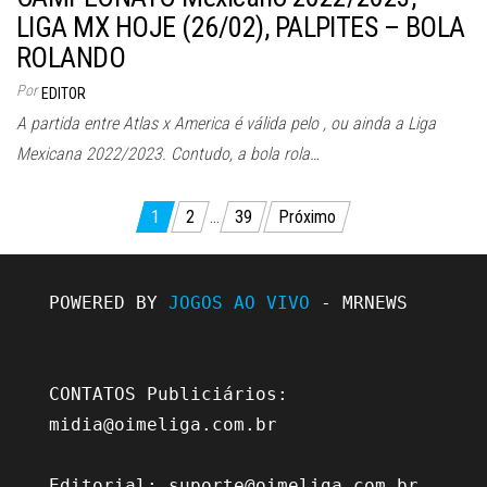
LIGA MX HOJE (26/02), PALPITES – BOLA
ROLANDO
Por
EDITOR
A partida entre Atlas x America é válida pelo , ou ainda a Liga
Mexicana 2022/2023. Contudo, a bola rola…
Paginação
1
2
…
39
Próximo
de
posts
POWERED BY 
JOGOS AO VIVO
 - MRNEWS

CONTATOS Publiciários: 
midia@oimeliga.com.br
Editorial: 
suporte@oimeliga.com.br