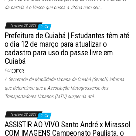
da partida é o Vasco que busca a vitória com seu…
fevereiro 28, 2023
0
Prefeitura de Cuiabá | Estudantes têm até
o dia 12 de março para atualizar o
cadastro para uso do passe livre em
Cuiabá
Por
EDITOR
A Secretaria de Mobilidade Urbana de Cuiabá (Semob) informa
que determinou que a Associação Matogrossense dos
Transportadores Urbanos (MTU) suspenda até…
fevereiro 28, 2023
0
ASSISTIR AO VIVO Santo André x Mirassol
COM IMAGENS Campeonato Paulista, o