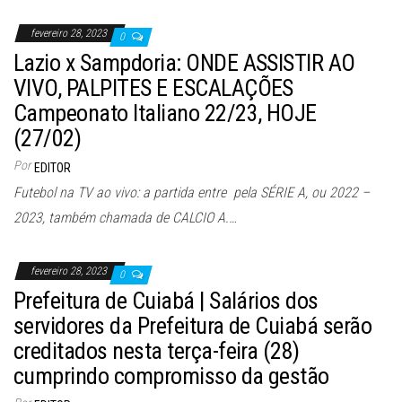
fevereiro 28, 2023
0
Lazio x Sampdoria: ONDE ASSISTIR AO
VIVO, PALPITES E ESCALAÇÕES
Campeonato Italiano 22/23, HOJE
(27/02)
Por
EDITOR
Futebol na TV ao vivo: a partida entre pela SÉRIE A, ou 2022 –
2023, também chamada de CALCIO A.…
fevereiro 28, 2023
0
Prefeitura de Cuiabá | Salários dos
servidores da Prefeitura de Cuiabá serão
creditados nesta terça-feira (28)
cumprindo compromisso da gestão