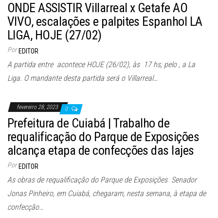
ONDE ASSISTIR Villarreal x Getafe AO
VIVO, escalações e palpites Espanhol LA
LIGA, HOJE (27/02)
Por
EDITOR
A partida entre acontece HOJE (26/02), às 17 hs, pelo , a La
Liga. O mandante desta partida será o Villarreal…
fevereiro 28, 2023
0
Prefeitura de Cuiabá | Trabalho de
requalificação do Parque de Exposições
alcança etapa de confecções das lajes
Por
EDITOR
As obras de requalificação do Parque de Exposições Senador
Jonas Pinheiro, em Cuiabá, chegaram, nesta semana, à etapa de
confecção…